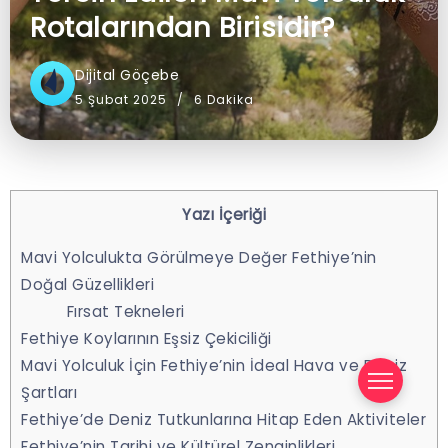
mı?
Rotalarından Birisidir?
7
Şubat
Dijital Göçebe
2025
5 Şubat 2025
6 Dakika
Yazı İçeriği
Mavi Yolculukta Görülmeye Değer Fethiye’nin
Doğal Güzellikleri
Fırsat Tekneleri
Fethiye Koylarının Eşsiz Çekiciliği
Mavi Yolculuk İçin Fethiye’nin İdeal Hava ve Deniz
Göce
Şartları
k ve
Fethiye’de Deniz Tutkunlarına Hitap Eden Aktiviteler
Çevre
Fethiye’nin Tarihi ve Kültürel Zenginlikleri