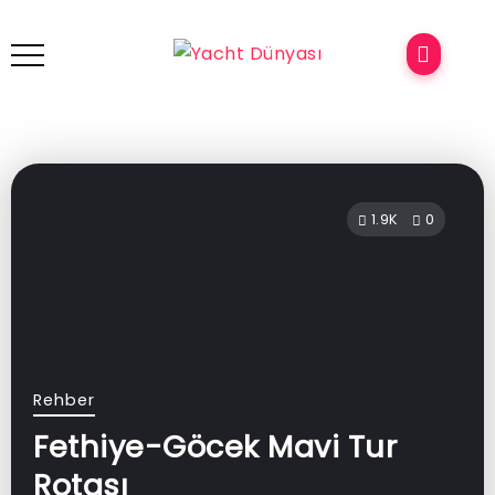
1.9K
0
Rehber
Fethiye-Göcek Mavi Tur
Rotası